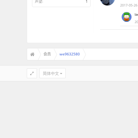
声望:
1
2017-05-26
la
2
会员
we9632580
简体中文