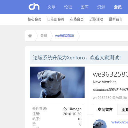
文章
论坛
图库
资源
会员
核心会员
已注册会员
在线会员
近期活动
最新留言
会员
we9632580
论坛系统升级为Xenforo，欢迎大家测试！
we963258
New Member
chinahtml现在这
we9632580 最后露面:
最近来访:
9y 10w ago
空间留言
近
注册:
2010-10-30
帖子:
10
we96325
赞:
0